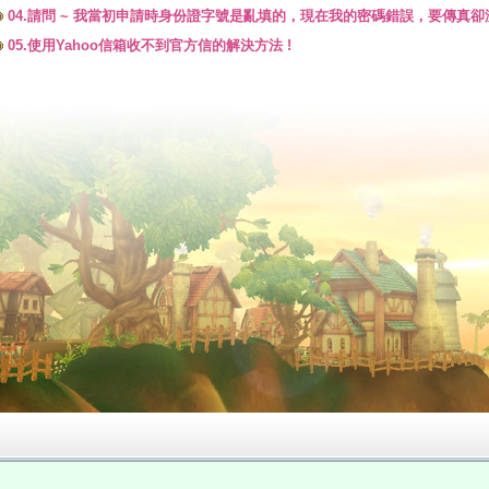
04.請問 ~ 我當初申請時身份證字號是亂填的，現在我的密碼錯誤，要傳真
05.使用Yahoo信箱收不到官方信的解決方法 !