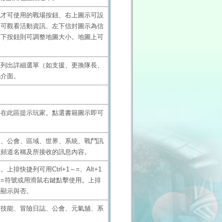
流才可使用的戰場按鈕、右上圖示可設
示可觀看活動資訊、左下信封圖示為信
右下按鈕則可調整地圖大小。地圖上可
可列出詳細選單（如支援、更換隊長、
此介面。
將在此區提示玩家。點選書籍圖示即可
伍、公會、區域、世界、系統、戰鬥訊
改頻道名稱及所接收的訊息內容。
快捷列可用Ctrl+1～=、Alt+1
、=符號或用滑鼠右鍵點擊使用。上排
制顯示與否。
、技能、冒險日誌、公會、元氣舖、系