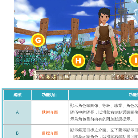
編號
功能項目
功能
顯示角色頭圖像、等級、職業、角色
A
狀態介面
隊伍中的隊長，以滑鼠右鍵點選頭圖
示為角色目前擁有的附加狀態提示。
顯示鎖定目標之介面。左下圖示顯示
B
目標介面
目標為玩家角色，以滑鼠右鍵點選可