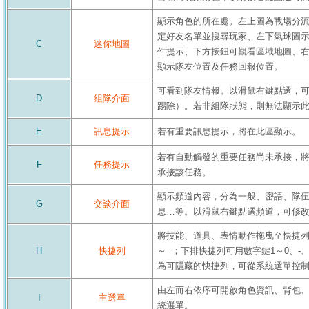
顯示角色的所在處。左上圖為戰場分
定好友名單並搜尋玩家、左下氣球圖
C
迷你地圖
件提示、下方按鈕可觀看區域地圖、
顯示隊友位置及任務回報位置。
可看到隊友情報。以滑鼠右鍵點選，
D
組隊介面
踢除）。若非組隊狀態，則無法顯示
E
訊息提示
若有重要訊息提示，將在此區顯示。
若有自動觸發的重要任務尚未承接，
F
任務提示
承接該任務。
顯示頻道內容，分為一般、密語、隊
G
交談介面
息…等。以滑鼠右鍵點選頻道，可修
將技能、道具、表情動作拖曳至快捷列。上排
H
快捷列
～=；下排快捷列可用數字鍵1～0、-
為可隱藏的快捷列，可從系統選單控
由左而右依序可開啟角色資訊、背包
I
主選單
統選單。