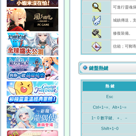
可進行靈魂
城鎮傳送，
修復裝備。
信箱；可郵
鍵盤熱鍵
熱 鍵
Esc
Ctrl+1~=、Alt+1~=
1~ 0 數字鍵、＋、－
Shift+1~0