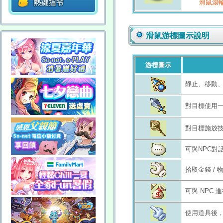
滑鼠滾
滑鼠游標圖示說明
游標圖示
靜止、移動
對目標使用
對目標施放
可與NPC對
拾取金錢 / 
可與 NPC 
使用道具後