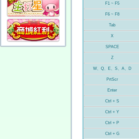
F1 ~ F5
F6 ~ F8
Tab
X
SPACE
Z
W、Q、E、S、A、D
PrtScr
Enter
Ctrl + S
Ctrl + Y
Ctrl + P
Ctrl + G