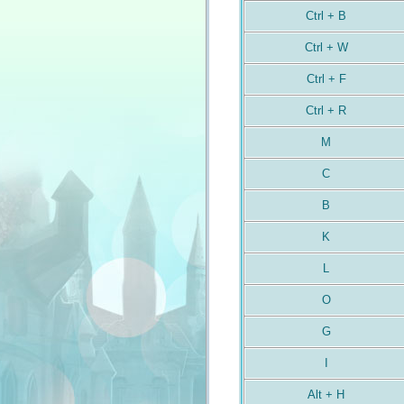
Ctrl + B
Ctrl + W
Ctrl + F
Ctrl + R
M
C
B
K
L
O
G
I
Alt + H