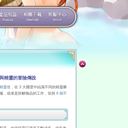
使與精靈的冒險傳說
精靈使
，在 3 大國度中結識不同的精靈夥
備，或者是拆解物品的工作，並與
8 個不