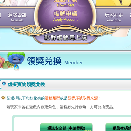
虛擬寶物領獎兌換
請選擇以下您欲兌換的
活動類型
或是
領獎序號取得來源
：
若玩家未曾在遊戲內創建角色，請務必先行創角，方可兌換獎品。
通訊安全鎖 (申請獎勵)
動態密碼鎖