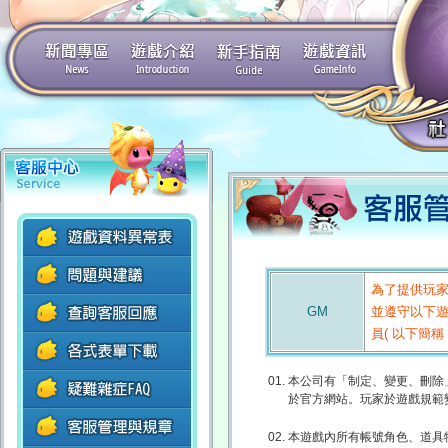
為了提供玩
GM
並遵守以下
員( 以下簡
本公司有「制定、變更、刪除
於官方網站。玩家於遊戲規範
本遊戲內所有帳號角色、道具