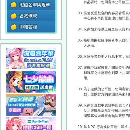
有必要時，您同意本公司修正
當違反遊戲合約內容及管理規
中心將不再回覆處理此類問題
玩家如未提供正確之個人資料
帳號需由登錄使用者本人自行
人承擔。
玩家於遊戲中之行為不當，而
遊戲中玩家彼此之間所發生的
和玩家之道德觀念判斷上共同
用。
為了遊戲的公平性，您同意官
戲，並以官方的偵測結果來判
玩家於遊戲中應隨時回應 G
反之遊戲規章規定停權玩家帳
閉螢幕或遊戲視角無法觀察四
當 NPC 行為或位置發生異