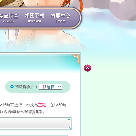
請選擇頁面：
V16時可進行二轉成為
正職
；在LV30時
級時透過轉職任務繼續進階。