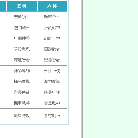
五 轉
六 轉
聖殿領主
榮耀帝王
烈鬥戰王
狂焱戰神
狙擊神手
幻影狙神
暗殺鬼忍
闇影武者
深境智者
聖靈智者
神諭導師
永恆神使
極光魔導
滅神魔導
亡靈使徒
降靈狂使
機甲戰將
雷霆戰神
流星特攻
蒼穹戰神