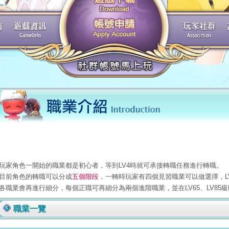
玩家角色一開始的職業都是初心者，等到LV4時就可承接轉職任務進行轉職。
目前角色的轉職可以分成
五個階段
，一轉時玩家有四個見習職業可以做選擇，L
各職業會再進行細分，每個正職可再細分為兩個進階職業，並在LV65、LV85
職業一覽