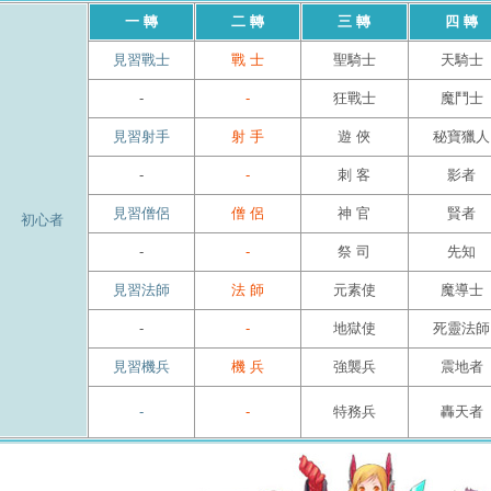
一 轉
二 轉
三 轉
四 轉
見習戰士
戰 士
聖騎士
天騎士
-
-
狂戰士
魔鬥士
見習射手
射 手
遊 俠
秘寶獵人
-
-
刺 客
影者
見習僧侶
僧 侶
神 官
賢者
初心者
-
-
祭 司
先知
見習法師
法 師
元素使
魔導士
-
-
地獄使
死靈法師
見習機兵
機 兵
強襲兵
震地者
-
-
特務兵
轟天者