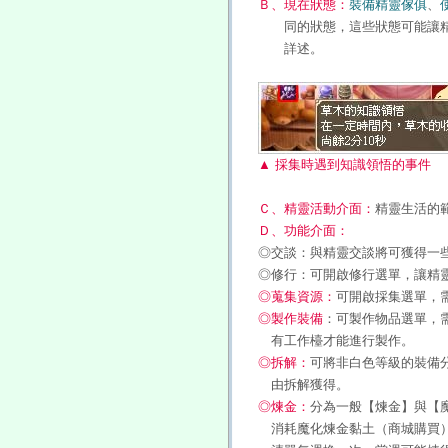
Ｂ、現在狀態：
裝備精靈傢俱
、
同的狀態，這些狀態可能讓
詳述。
▲ 採集時遇到知識領悟的事件
Ｃ、精靈活動介面：
精靈生活的
Ｄ、功能介面：
◎交談：
與精靈交談將可獲得一
◎修行：
可開啟修行選單，讓精
◎蒐集資源：
可開啟採集選單，
◎製作裝備
：
可製作物品選單，
有工作檯才能進行製作。
◎拆解：
可將非白色等級的裝備
由拆解獲得。
◎煉金：
分為一般【煉金】與【
消耗魔化煉金黏土（商城購買