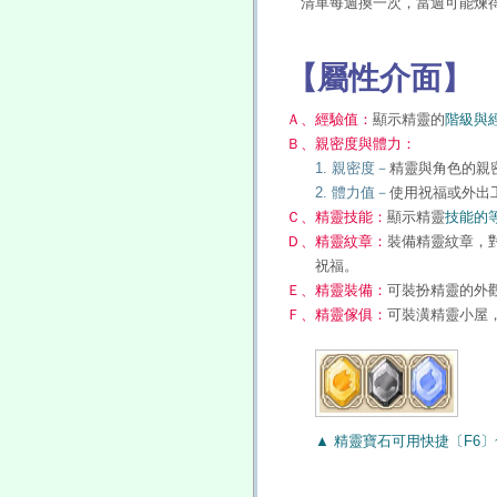
清單每週換一次，當週可能煉
【屬性介面】
Ａ、經驗值：
顯示精靈的
階級與
Ｂ、親密度與體力：
1. 親密度－
精靈與角色的親
2. 體力值－
使用祝福或外出
Ｃ、精靈技能：
顯示精靈
技能的
Ｄ、精靈紋章：
裝備精靈紋章，
祝福。
Ｅ、精靈裝備：
可裝扮精靈的外
Ｆ、精靈傢俱：
可裝潢精靈小屋
▲ 精靈寶石可用快捷〔F6〕