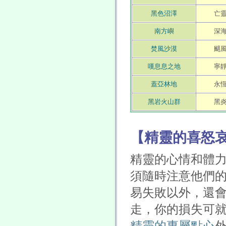
黑色沼澤
亡
南方嶼
深
焚風沙漠
颶
嘆息息之地
寧
蓋亞林地
永
黑岩火山群
黑
【精靈的喜怒
精靈的心情和體
須隨時注意他們
易失敗以外，還
走，你的損失可
精靈的專屬點心