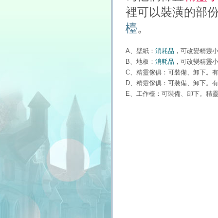
裡可以裝潢的部
檯
。
A、壁紙：
消耗品
，可改變精靈
B、地板：
消耗品
，可改變精靈
C、精靈傢俱：
可裝備、卸下。
D、精靈傢俱：
可裝備、卸下。
E、工作檯：
可裝備、卸下。精