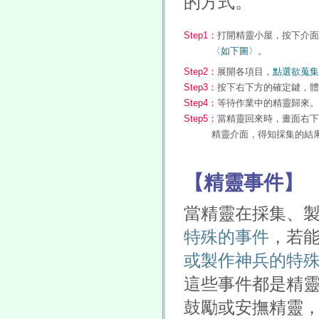
的方式。
Step1：
打開精靈小屋，按下介面
〈如下圖〉
。
Step2：
展開各項目，
點選欲蒐集
Step3：
按下
右下方的確定鍵
，體
Step4：
等待作業中的精靈歸來。
Step5：
當精靈回來時，畫面右下
精靈介面，得知採集的結
【精靈事件】
當精靈在採集、
特殊的事件
，若
或製作神兵的特
這些事件都是精
鼓勵或安撫精靈