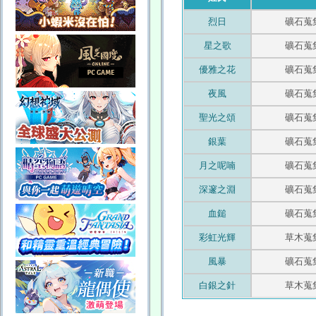
烈日
礦石蒐
星之歌
礦石蒐
優雅之花
礦石蒐
夜風
礦石蒐
聖光之頌
礦石蒐
銀葉
礦石蒐
月之呢喃
礦石蒐
深邃之淵
礦石蒐
血鎚
礦石蒐
彩虹光輝
草木蒐
風暴
礦石蒐
白銀之針
草木蒐