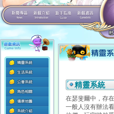
精靈系統
在瑟斐爾中，存
一般人沒有辦法