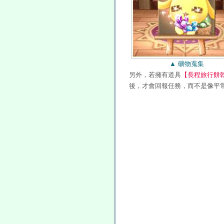
▲ 礦物蒐集
另外，若擁有道具
【長程旅行餅
後，才會回報任務，而不是像平