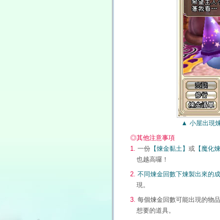
▲ 小屋出現煉金爐
◎其他注意事項
1.
一份
【煉金黏土】
或
【魔化
也越高囉！
2.
不同煉金回數下煉製出來的
現。
3.
每個煉金回數可能出現的物
想要的道具。