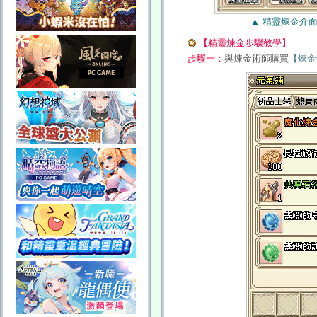
▲ 精靈煉金介
【精靈煉金步驟教學】
步驟一：
與煉金術師購買
【煉金