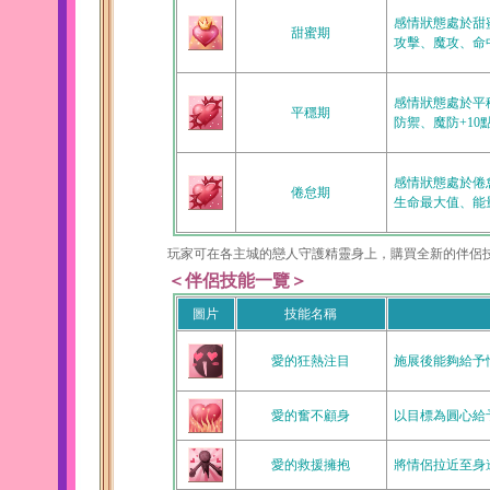
感情狀態處於甜
甜蜜期
攻擊、魔攻、命中
感情狀態處於平
平穩期
防禦、魔防+10
感情狀態處於倦
倦怠期
生命最大值、能
玩家可在各主城的戀人守護精靈身上，購買全新的伴侶
＜伴侶技能一覽＞
圖片
技能名稱
愛的狂熱注目
施展後能夠給予情
愛的奮不顧身
以目標為圓心給
愛的救援擁抱
將情侶拉近至身