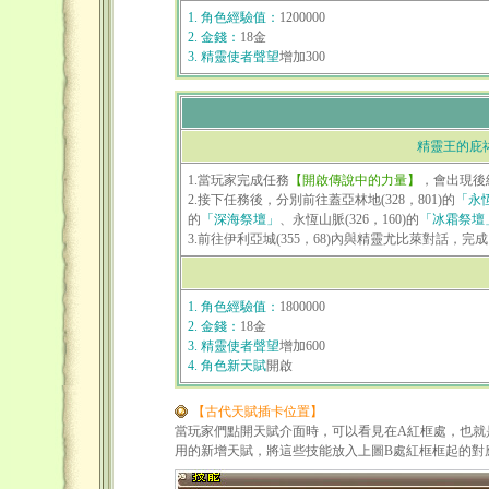
1. 角色經驗值：
1200000
2. 金錢：
18金
3. 精靈使者聲望
增加300
精靈王的庇
1.當玩家完成任務
【開啟傳說中的力量】
，會出現後
2.接下任務後，分別前往蓋亞林地(328，801)的
「永
的
「深海祭壇」
、永恆山脈(326，160)的
「冰霜祭壇
3.前往伊利亞城(355，68)內與精靈尤比萊對話，完成
1. 角色經驗值：
1800000
2. 金錢：
18金
3. 精靈使者聲望
增加600
4. 角色新天賦
開啟
【古代天賦插卡位置】
當玩家們點開天賦介面時，可以看見在A紅框處，也就
用的新增天賦，將這些技能放入上圖B處紅框框起的對