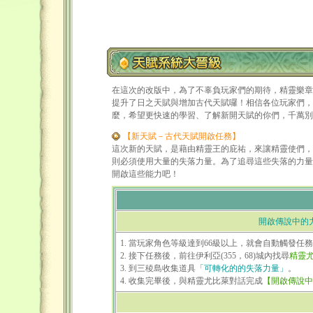
在這次的改版中，為了不辜負玩家們的期待，精靈樂章
提升了日之天賦與增加古代天賦囉！相信各位玩家們，
麼，希望更快速的學習、了解新開天賦的你們，千萬別
【新天賦－古代天賦開啟任務】
這次新的天賦，是藉由精靈王的庇祐，來讓精靈使們，
則必須使用大量的失落力量。為了追尋這些失落的力量
開啟這些能力吧！
開啟傳說中的
1. 當玩家角色等級達到66級以上，就會自動觸發任務
2. 接下任務後，前往伊利亞(355，68)城內找尋
精靈
3. 到三稜島收集道具
「可轉化的的失落力量」
。
4. 收集完畢後，與精靈尤比萊對話完成
【開啟傳說中