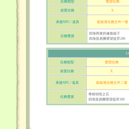
任務類型
聲望任務
前置任務
X
承接NPC / 道具
藍鯨港任務文件一號
四海商會的修復鎚子
任務獎賞
四海貿易團聲望提昇200
L
任務類型
聲望任務
前置任務
X
承接NPC / 道具
藍鯨港任務文件二號
專精領悟之石
任務獎賞
四海貿易團聲望提昇300